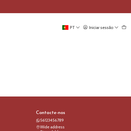
PT
Iniciar sessão
Contacte-nos
56123456789
Wide address