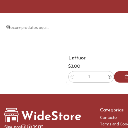
|
Lettuce
$3,00
Quantidade
Categorias
Contacto
Terms and Cond
Siga-nos