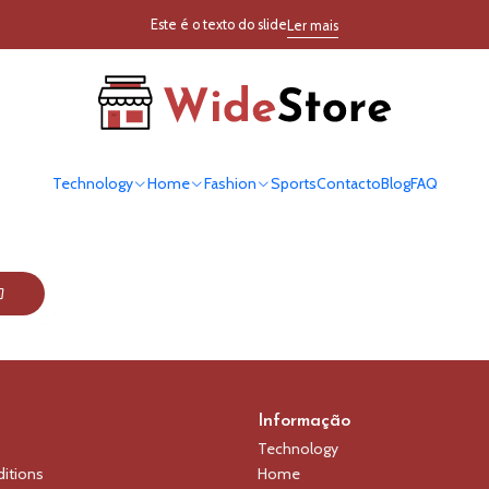
Início
Fresh
Vegetables
Lettuces
Este é o texto do slide
Ler mais
Lettuces
Technology
Home
Fashion
Sports
Contacto
Blog
FAQ
Informação
Technology
itions
Home