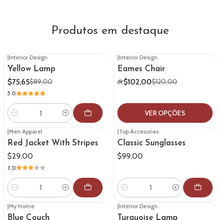
Produtos em destaque
|
Interior Design
|
Interior Design
-15%
DESCONTO
-15%
DESCONTO
Yellow Lamp
Eames Chair
$75,65
$102,00
$89,00
$120,00
de
5.0
VER OPÇÕES
Quantidade
|
Men Apparel
|
Top Accesories
Red Jacket With Stripes
Classic Sunglasses
$29,00
$99,00
3.0
Quantidade
Quantidade
|
My Home
|
Interior Design
Blue Couch
Turquoise Lamp