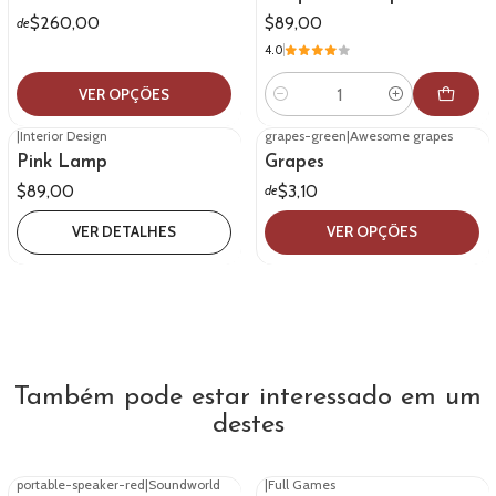
$260,00
$89,00
de
4.0
VER OPÇÕES
Quantidade
|
Interior Design
grapes-green
|
Awesome grapes
Esgotado
Pink Lamp
Grapes
$89,00
$3,10
de
VER DETALHES
VER OPÇÕES
Também pode estar interessado em um
destes
portable-speaker-red
|
Soundworld
|
Full Games