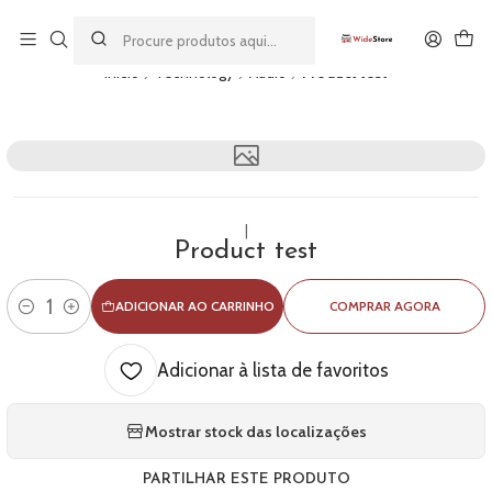
Este é o texto do slide
Ler mais
Início
Technology
Audio
Product test
|
Product test
ADICIONAR AO CARRINHO
COMPRAR AGORA
Quantidade
Adicionar à lista de favoritos
Mostrar stock das localizações
PARTILHAR ESTE PRODUTO