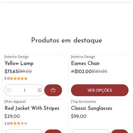
Produtos em destaque
|
Interior Design
|
Interior Design
-15%
DESCONTO
-15%
DESCONTO
Yellow Lamp
Eames Chair
$75,65
$102,00
$89,00
$120,00
de
5.0
VER OPÇÕES
Quantidade
|
Men Apparel
|
Top Accesories
Red Jacket With Stripes
Classic Sunglasses
$29,00
$99,00
3.0