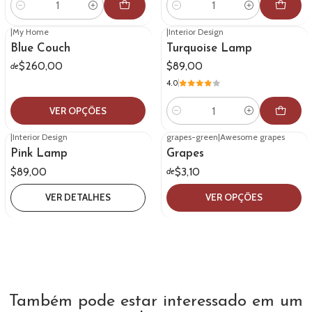
Quantidade
Quantidade
|
My Home
|
Interior Design
Blue Couch
Turquoise Lamp
$260,00
$89,00
de
4.0
VER OPÇÕES
Quantidade
|
Interior Design
grapes-green
|
Awesome grapes
Esgotado
Pink Lamp
Grapes
$89,00
$3,10
de
VER DETALHES
VER OPÇÕES
Também pode estar interessado em um