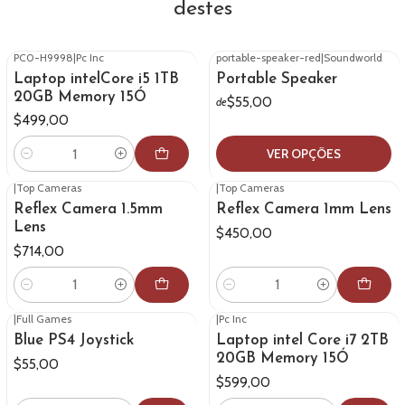
destes
PC0-H9998
|
Pc Inc
portable-speaker-red
|
Soundworld
Laptop intelCore i5 1TB
Portable Speaker
20GB Memory 15Ó
$55,00
de
$499,00
VER OPÇÕES
Quantidade
|
Top Cameras
|
Top Cameras
Reflex Camera 1.5mm
Reflex Camera 1mm Lens
Lens
$450,00
$714,00
Quantidade
Quantidade
|
Full Games
|
Pc Inc
Blue PS4 Joystick
Laptop intel Core i7 2TB
20GB Memory 15Ó
$55,00
$599,00