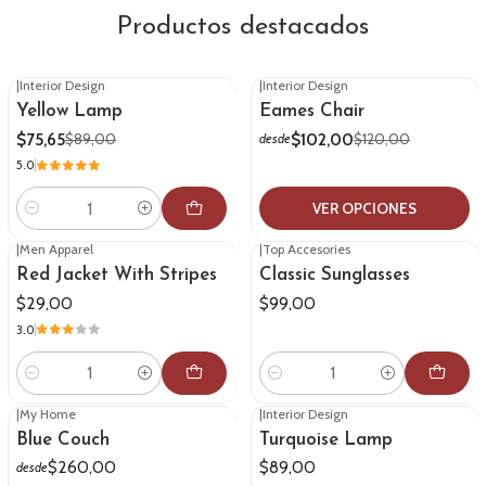
Productos destacados
|
Interior Design
|
Interior Design
-15%
OFF
-15%
OFF
Yellow Lamp
Eames Chair
$75,65
$102,00
$89,00
$120,00
desde
5.0
VER OPCIONES
Cantidad
|
Men Apparel
|
Top Accesories
Red Jacket With Stripes
Classic Sunglasses
$29,00
$99,00
3.0
Cantidad
Cantidad
|
My Home
|
Interior Design
Blue Couch
Turquoise Lamp
$260,00
$89,00
desde