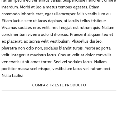
rutrum ipsum eu venenatis varius. Suspendisse hendrerit ornare
interdum. Morbi at leo a metus tempus egestas. Etiam
commodo lobortis erat, eget ullamcorper felis vestibulum eu.
Etiam luctus sem ut lacus dapibus, at iaculis tellus tristique.
Vivamus sodales eros velit, nec feugiat est rutrum quis. Nullam
condimentum viverra odio id rhoncus. Praesent aliquam leo et
ex placerat, ac lacinia velit vestibulum. Phasellus dui leo,
pharetra non odio non, sodales blandit turpis. Morbi ac porta
velit. Integer ut maximus lacus. Cras ut velit at dolor convallis
venenatis ut sit amet tortor. Sed vel sodales lacus. Nullam
porttitor massa scelerisque, vestibulum lacus vel, rutrum orci.
Nulla facilisi.
COMPARTIR ESTE PRODUCTO