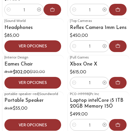
Cantidad
Cantidad
|
Sound World
|
Top Cameras
Headphones
Reflex Camera 1mm Lens
$85,00
$450,00
VER OPCIONES
Cantidad
|
Interior Design
|
Full Games
-15%
OFF
Eames Chair
Xbox One X
$102,00
$615,00
$120,00
desde
VER OPCIONES
Cantidad
portable-speaker-red
|
Soundworld
PC0-H9998
|
Pc Inc
Portable Speaker
Laptop intelCore i5 1TB
20GB Memory 15Ó
$55,00
desde
$499,00
VER OPCIONES
Cantidad