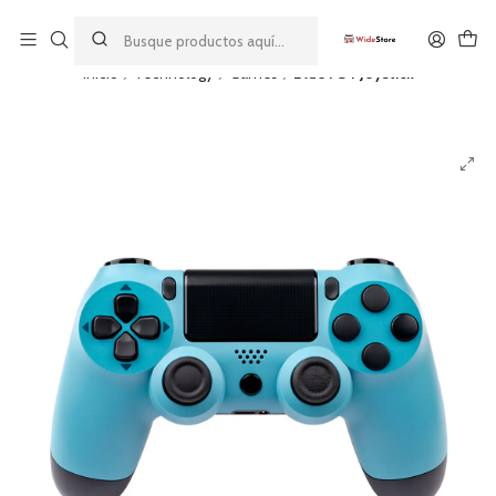
Este es el texto del slide
Leer más
Inicio
Technology
Games
Blue PS4 Joystick